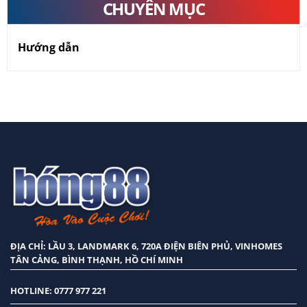
CHUYÊN MỤC
mới
188bet
nhất
–
2026
Link
vào
188bet
Hướng dẫn
mới
nhất
2026
ĐỊA CHỈ: LẦU 3, LANDMARK 6, 720A ĐIỆN BIÊN PHỦ, VINHOMES
TÂN CẢNG, BÌNH THẠNH, HỒ CHÍ MINH
HOTLINE: 0777 977 221