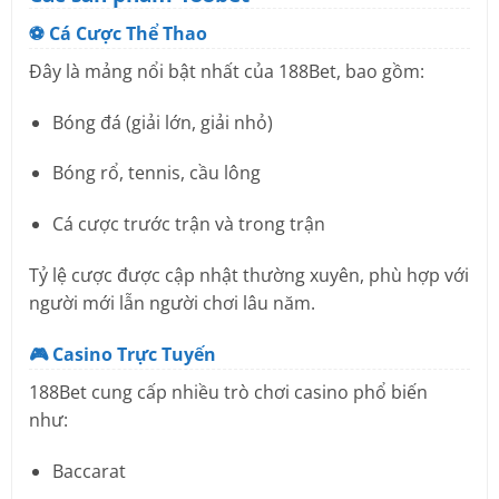
⚽ Cá Cược Thể Thao
Đây là mảng nổi bật nhất của 188Bet, bao gồm:
Bóng đá (giải lớn, giải nhỏ)
Bóng rổ, tennis, cầu lông
Cá cược trước trận và trong trận
Tỷ lệ cược được cập nhật thường xuyên, phù hợp với
người mới lẫn người chơi lâu năm.
🎮 Casino Trực Tuyến
188Bet cung cấp nhiều trò chơi casino phổ biến
như:
Baccarat