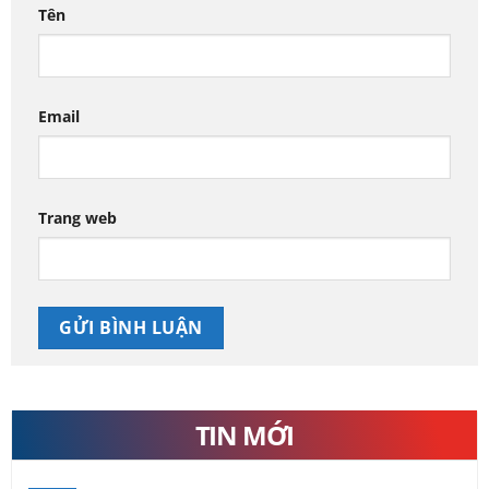
Tên
Email
Trang web
TIN MỚI