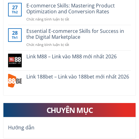
MacBook
E-commerce Skills: Mastering Product
Compliance
27
Microphone
Optimization and Conversion Rates
Measures
Th2
Issues:
Chức năng bình luận bị tắt
ở
Troubleshoot
E-
Your
commerce
Essential E-commerce Skills for Success in
Mic
28
Skills:
the Digital Marketplace
Problems
Th1
Mastering
Chức năng bình luận bị tắt
ở
Product
Essential
Optimization
E-
Link M88 – Link vào M88 mới nhất 2026
and
commerce
Conversion
Không
Skills
Rates
có
for
bình
luận
Link 188bet – Link vào 188bet mới nhất 2026
Success
ở
in
Link
Không
the
M88
có
–
bình
Digital
Link
luận
Marketplace
vào
ở
M88
Link
CHUYÊN MỤC
mới
188bet
nhất
–
2026
Link
vào
188bet
Hướng dẫn
mới
nhất
2026