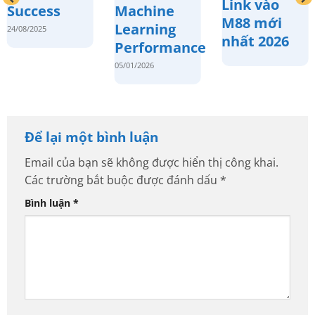
Link vào
Success
Machine
M88 mới
Learning
24/08/2025
nhất 2026
Performance
05/01/2026
Để lại một bình luận
Email của bạn sẽ không được hiển thị công khai.
Các trường bắt buộc được đánh dấu
*
Bình luận
*