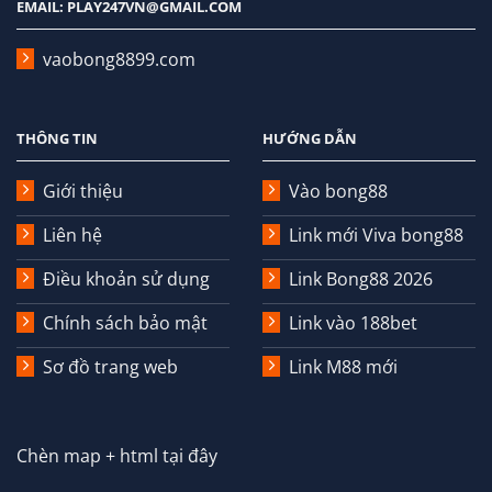
EMAIL:
PLAY247VN@GMAIL.COM
vaobong8899.com
THÔNG TIN
HƯỚNG DẪN
Giới thiệu
Vào bong88
Liên hệ
Link mới Viva bong88
Điều khoản sử dụng
Link Bong88 2026
Chính sách bảo mật
Link vào 188bet
Sơ đồ trang web
Link M88 mới
Chèn map + html tại đây