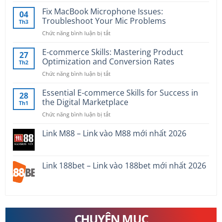
The
Mac
Ultimate
Fix MacBook Microphone Issues:
04
Guide
Troubleshoot Your Mic Problems
Th3
to
Chức năng bình luận bị tắt
ở
DensitySerfRemedy
Fix
and
MacBook
E-commerce Skills: Mastering Product
Compliance
27
Microphone
Optimization and Conversion Rates
Measures
Th2
Issues:
Chức năng bình luận bị tắt
ở
Troubleshoot
E-
Your
commerce
Essential E-commerce Skills for Success in
Mic
28
Skills:
the Digital Marketplace
Problems
Th1
Mastering
Chức năng bình luận bị tắt
ở
Product
Essential
Optimization
E-
Link M88 – Link vào M88 mới nhất 2026
and
commerce
Conversion
Không
Skills
Rates
có
for
bình
luận
Link 188bet – Link vào 188bet mới nhất 2026
Success
ở
in
Link
Không
the
M88
có
–
bình
Digital
Link
luận
Marketplace
vào
ở
M88
Link
CHUYÊN MỤC
mới
188bet
nhất
–